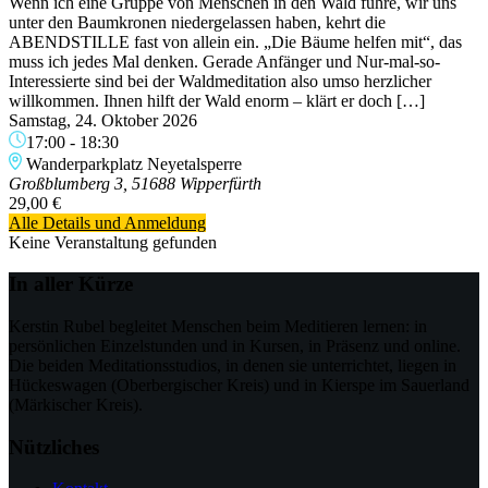
Wenn ich eine Gruppe von Menschen in den Wald führe, wir uns
unter den Baumkronen niedergelassen haben, kehrt die
ABENDSTILLE fast von allein ein. „Die Bäume helfen mit“, das
muss ich jedes Mal denken. Gerade Anfänger und Nur-mal-so-
Interessierte sind bei der Waldmeditation also umso herzlicher
willkommen. Ihnen hilft der Wald enorm – klärt er doch […]
Samstag, 24. Oktober 2026
17:00
-
18:30
Wanderparkplatz Neyetalsperre
Großblumberg 3, 51688 Wipperfürth
29,00 €
Alle Details und Anmeldung
Keine Veranstaltung gefunden
In aller Kürze
Kerstin Rubel begleitet Menschen beim Meditieren lernen: in
persönlichen Einzelstunden und in Kursen, in Präsenz und online.
Die beiden Meditationsstudios, in denen sie unterrichtet, liegen in
Hückeswagen (Oberbergischer Kreis) und in Kierspe im Sauerland
(Märkischer Kreis).
Nützliches