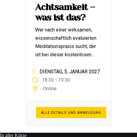
Achtsamkeit –
was ist das?
Wer nach einer wirksamen,
wissenschaftlich evaluierten
Meditationspraxis sucht, der
ist bei dieser kostenlosen
INFOSTUNDE richtig. Herzlich
willkommen! Es geht um die
DIENSTAG, 5. JANUAR 2027
achtwöchigen MBSR-
-
18:30
19:30
Achtsamkeitskurse, die mit
Online
mir online oder im Studio
regelmäßig stattfinden.
MBSR steht für Mindfulness-
ALLE DETAILS UND ANMELDUNG
Based Stress Reduction:
Stressbewältigung durch
In aller Kürze