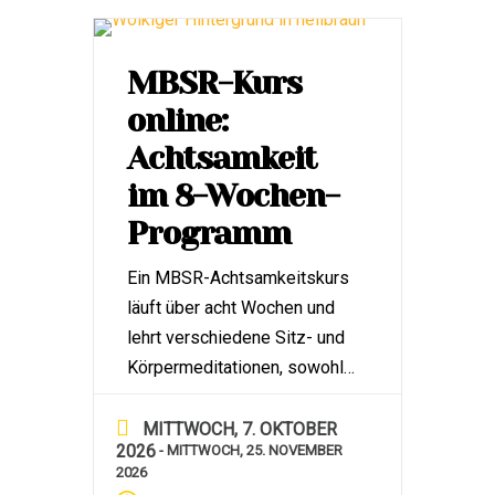
vor und gebe Einblicke […]
MBSR-Kurs
online:
Achtsamkeit
im 8-Wochen-
Programm
Ein MBSR-Achtsamkeitskurs
läuft über acht Wochen und
lehrt verschiedene Sitz- und
Körpermeditationen, sowohl
in stiller als auch in bewegter
Form. Die Abkürzung MBSR
MITTWOCH, 7. OKTOBER
2026
- MITTWOCH, 25. NOVEMBER
steht für Mindfulness-Based
2026
Stress Reduction, was sich