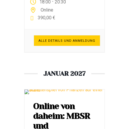
-
18:00
20:30
übersetzten lässt mit:
Online
Stressbewältigung durch
390,00 €
Achtsamkeit. Das Programm
zielt auf Stressreduktion,
Mental Health und unterstützt
ALLE DETAILS UND ANMELDUNG
insgesamt die geistige und
körperliche Gesundheit.
Zahlreiche wissenschaftliche
Studien, die […]
JANUAR 2027
Online von
daheim: MBSR
und